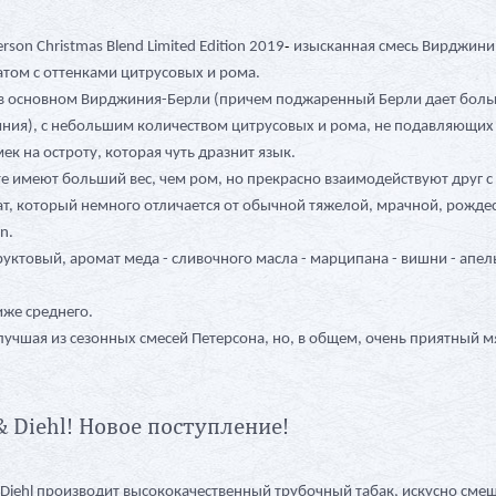
-
rson Christmas Blend Limited Edition 2019
изысканная смесь Вирджини
том с оттенками цитрусовых и рома.
, в основном Вирджиния-Берли (причем поджаренный Берли дает бол
ния), с небольшим количеством цитрусовых и рома, не подавляющих
ек на остроту, которая чуть дразнит язык.
е имеют больший вес, чем ром, но прекрасно взаимодействуют друг с
т, который немного отличается от обычной тяжелой, мрачной, рожде
n.
уктовый, аромат меда - сливочного масла - марципана - вишни - апел
иже среднего.
лучшая из сезонных смесей Петерсона, но, в общем, очень приятный м
 & Diehl! Новое поступление!
 & Diehl производит высококачественный трубочный табак, искусно см