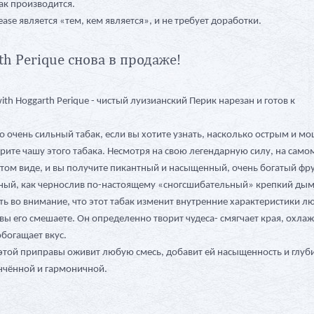
ак производится.
ease является «тем, кем является», и не требует доработки.
th Perique снова в продаже!
th Hoggarth Perique - чистый луизианский Перик нарезан и готов к
о очень сильный табак, если вы хотите узнать, насколько острым и 
рите чашу этого табака. Несмотря на свою легендарную силу, на самом
стом виде, и вы получите пикантный и насыщенный, очень богатый фр
нный, как чернослив по-настоящему «сногсшибательный» крепкий дым
ь во внимание, что этот табак изменит внутренние характеристики л
вы его смешаете. Он определенно творит чудеса- смягчает края, охла
обогащает вкус.
той приправы оживит любую смесь, добавит ей насыщенность и глуб
ончённой и гармоничной.