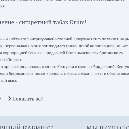
ния.
ение - сигаретный табак Drum!
сный Halfzware с интригующей историей. Впервые Drum появился на р
ду. Первоначально он производился голландской корпорацией Douwe E
на корпорацией Sara Lee, продавшей Drum нынешнему британскому
rial Tobacco.
это превосходная смесь темного Кентукки и светлых Вирджиний. Кенту
ом, а Вирджиния снижает крепость табака, сохраняя вкус и обеспечива
ный дым.
7
Показать всё
ИЧНЫЙ КАБИНЕТ
МЫ В СОЦ СЕ