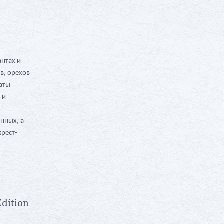
антах и
в, орехов
маты
 и
анных, а
крест-
и
dition