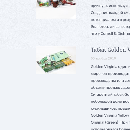
вручную, используя
Создание каждой сме
потенциалом и в рез
Являетесь ли вы вет
что у Cornell & Diehl
Табак Golden V
05 ноября 2019
Golden Virginia один
мире, он производитс
производства или сок
объему продаж с дол
Сигаретный табак Gol
небольшой доли вост
курильщиков, предпо
Golden Virginia Yell
Original (Green). Пр
использовался более