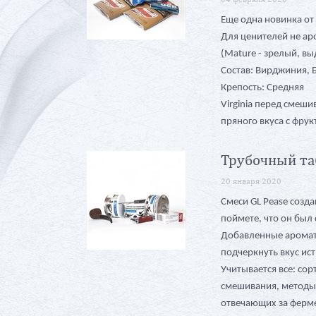
Еще одна новинка от
Для ценителей не ар
(Mature - зрелый, в
Состав: Вирджиния, 
Крепость: Средняя
Virginia перед смеш
пряного вкуса с фру
Трубочный таб
20 января 2020
Смеси GL Pease созда
поймете, что он был
Добавленные аромат
подчеркнуть вкус ист
Учитывается все: сор
смешивания, методы 
отвечающих за ферм