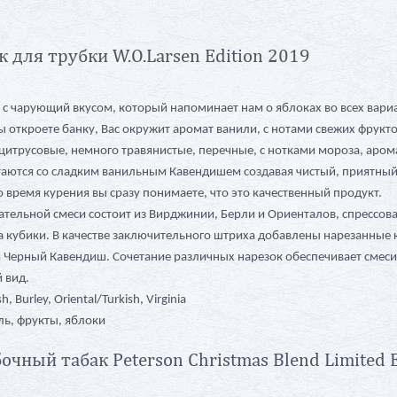
к для трубки W.O.Larsen Edition 2019
 с чарующий вкусом, который напоминает нам о яблоках во всех вари
ы откроете банку, Вас окружит аромат ванили, с нотами свежих фрукто
 цитрусовые, немного травянистые, перечные, с нотками мороза, аро
аются со сладким ванильным Кавендишем создавая чистый, приятный
о время курения вы сразу понимаете, что это качественный продукт.
ательной смеси состоит из Вирджинии, Берли и Ориенталов, спрессов
а кубики. В качестве заключительного штриха добавлены нарезанные 
 Черный Кавендиш. Сочетание различных нарезок обеспечивает смес
 вид.
, Burley, Oriental/Turkish, Virginia
ль, фрукты, яблоки
очный табак Peterson Christmas Blend Limited E