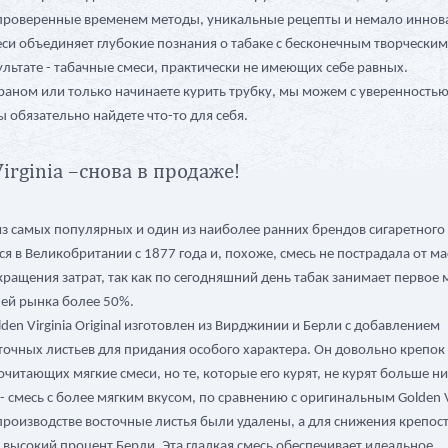
 проверенные временем методы, уникальные рецепты и немало иннов
си объединяет глубокие познания о табаке с бесконечным творчески
ультате - табачные смеси, практически не имеющих себе равных.
ераном или только начинаете курить трубку, мы можем с уверенностью
 вы обязательно найдете что-то для себя.
irginia –снова в продаже!
 из самых популярных и один из наиболее ранних брендов сигаретного 
я в Великобритании с 1877 года и, похоже, смесь не пострадала от м
ращения затрат, так как по сегодняшний день табак занимает первое 
ей рынка более 50%.
den Virginia Original изготовлен из Вирджинии и Берли с добавлением
очных листьев для придания особого характера. Он довольно крепок
читающих мягкие смеси, но те, которые его курят, не курят больше ни
ow - смесь с более мягким вкусом, по сравнению с оригинальным Golden V
и производстве восточные листья были удалены, а для снижения крепос
 высокий процент Берли. Эта гладкая смесь обеспечивает идеальное