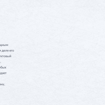
мощным
 деле его
уктовый
.
юбых
ждает
ину,