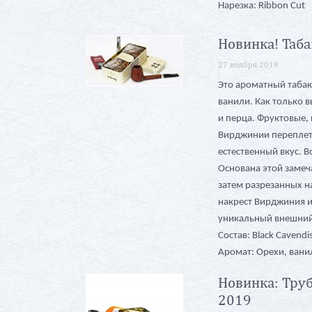
Нарезка: Ribbon Cut
Новинка! Таба
27 ноября 2019
Это ароматный табак
ванили. Как только в
и перца. Фруктовые,
Вирджинии переплет
естественный вкус. В
Основана этой замеч
затем разрезанных н
накрест Вирджиния и
уникальный внешний
Состав: Black Cavendish
Аромат: Орехи, вани
Новинка: Труб
2019