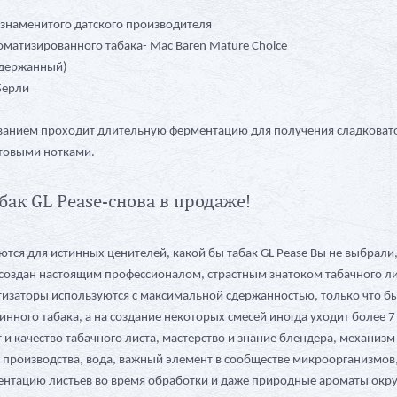
 знаменитого датского производителя
оматизированного табака- Mac Baren Mature Choice
ыдержанный)
Берли
иванием проходит длительную ферментацию для получения сладковат
ктовыми нотками.
ак GL Pease-снова в продаже!
ются для истинных ценителей, какой бы табак GL Pease Вы не выбрали
 создан настоящим профессионалом, страстным знатоком табачного ли
изаторы используются с максимальной сдержанностью, только что б
инного табака, а на создание некоторых смесей иногда уходит более 7
т и качество табачного листа, мастерство и знание блендера, механизм
производства, вода, важный элемент в сообществе микроорганизмов
ентацию листьев во время обработки и даже природные ароматы ок