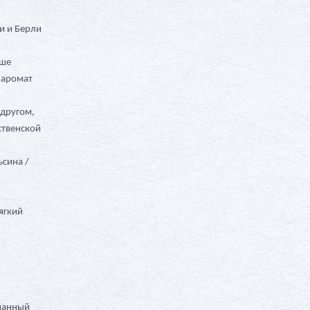
и и Берли
ьше
 аромат
 другом,
ственской
ьсина /
ягкий
ешанный