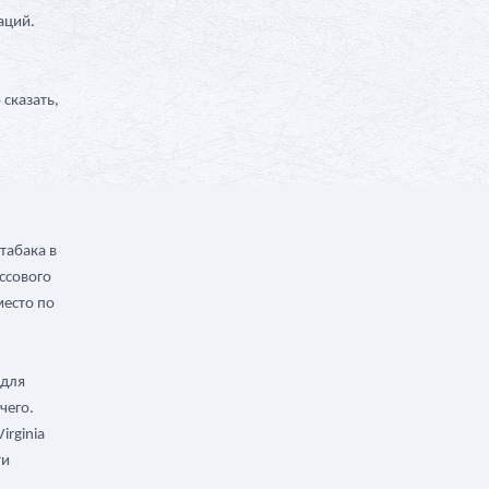
аций.
м
 сказать,
табака в
ассового
место по
 для
чего.
irginia
ти