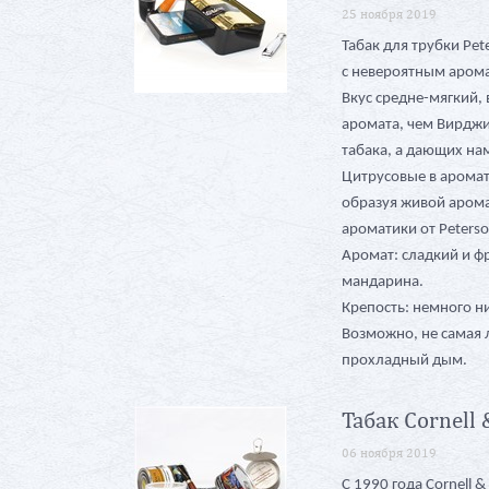
25 ноября 2019
Табак для трубки Pete
с невероятным арома
Вкус средне-мягкий
аромата, чем Вирджи
табака, а дающих нам
Цитрусовые в аромат
образуя живой арома
ароматики от Peterso
Аромат: сладкий и фр
мандарина.
Крепость: немного н
Возможно, не самая 
прохладный дым.
Табак Cornell
06 ноября 2019
С 1990 года Cornell