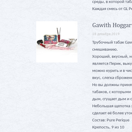
среды, в которой таб
Каждая смесь от GL P
Gawith Hoggar
18 декабря 2019
Трубочный табак Gawi
смешиванию.
Хороший, вкусный, н
является Перик, выку
можно курить и в чи
вкус, слегка сброже
Но вы должны принят
табаков, с которыми 
дым, сгущает дым и 
Небольшая щепотка э
сделает её более ут
Состав: Pure Perique
Крепость, 9 из 10