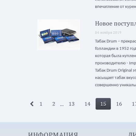
впечатление от куре
Новое поступл
04 ноября 2019
Табак Drum – прекра
Голландии в 1952 го
которая была купле
производителю - Impe
Табак Drum Original 
насыщает табак вкус
совершенно уникаль
1
2
13
14
15
16
1
...
ИНФОРМАЦИЯ
Л