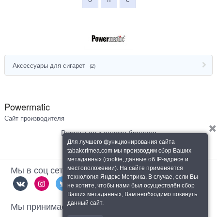
Аксессуары для сигарет
(2)
Powermatic
Сайт производителя
Вернуться к списку брендов
Для лучшего функционирования сайта
tabakcrimea.com мы производим сбор Ваших
метаданных (cookie, данные об IP-адресе и
Мы в соц сетях
местоположении). На сайте применяется
технология Яндекс Метрика. В случае, если Вы
не хотите, чтобы нами был осуществлён сбор
Ваших метаданных, Вам необходимо покинуть
Мы принимаем
данный сайт.