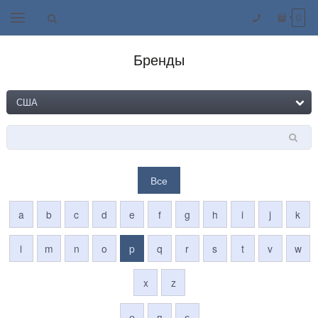
0
Бренды
Все
a
b
c
d
e
f
g
h
i
j
k
l
m
n
o
p
q
r
s
t
v
w
x
z
о
п
с