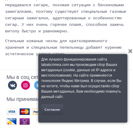
передавался сигаре, похожая ситуация с бензиновыми
зажигалками, поэтому существуют специальные газовые
сигарные зажигалки, адаптированные к особенностям
сигар. У них очень горячее пламя, способное зажечь
витолу быстро и равномерно.
Стильные кожаные чехлы для кратковременного
хранения и специальные пепельницы добавят курению
эстетическое удовольствие.
Для лучшего функционирования сайта
tabakcrimea.com мы производим сбор Ваших
метаданных (cookie, данные об IP-адресе и
Мы в соц сетях
местоположении). На сайте применяется
технология Яндекс Метрика. В случае, если Вы
не хотите, чтобы нами был осуществлён сбор
Ваших метаданных, Вам необходимо покинуть
Мы принимаем
данный сайт.
Согласен