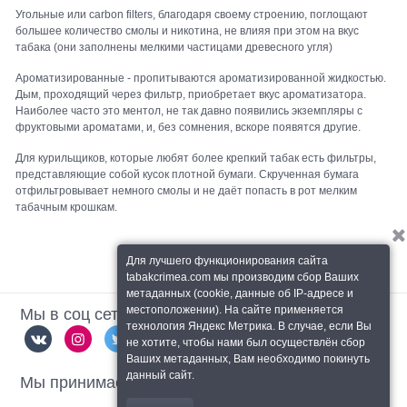
Угольные или carbon filters, благодаря своему строению, поглощают
большее количество смолы и никотина, не влияя при этом на вкус
табака (они заполнены мелкими частицами древесного угля)
Ароматизированные - пропитываются ароматизированной жидкостью.
Дым, проходящий через фильтр, приобретает вкус ароматизатора.
Наиболее часто это ментол, не так давно появились экземпляры с
фруктовыми ароматами, и, без сомнения, вскоре появятся другие.
Для курильщиков, которые любят более крепкий табак есть фильтры,
представляющие собой кусок плотной бумаги. Скрученная бумага
отфильтровывает немного смолы и не даёт попасть в рот мелким
табачным крошкам.
Для лучшего функционирования сайта
tabakcrimea.com мы производим сбор Ваших
метаданных (cookie, данные об IP-адресе и
Мы в соц сетях
местоположении). На сайте применяется
технология Яндекс Метрика. В случае, если Вы
не хотите, чтобы нами был осуществлён сбор
Ваших метаданных, Вам необходимо покинуть
Мы принимаем
данный сайт.