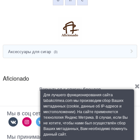
Аксессуары для сигар
(3)
Aficionado
Вернуться к списку брендов
Для лучшего функционирования сайта
tabakcrimea.com мы производим сбор Ваших
метаданных (cookie, данные об IP-адресе и
Мы в соц сетях
местоположении). На сайте применяется
технология Яндекс Метрика. В случае, если Вы
не хотите, чтобы нами был осуществлён сбор
Ваших метаданных, Вам необходимо покинуть
Мы принимаем
данный сайт.