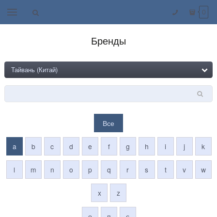
0
Бренды
Все
a
b
c
d
e
f
g
h
i
j
k
l
m
n
o
p
q
r
s
t
v
w
x
z
о
п
с