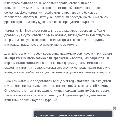
и по праву считают себя королями европейского рынка по
производству курительных принадлежностей доступного ценового
сегмента. Цель компании - эффективно производить большое
количество качественных трубок, сохраняя расходы на минимальном
уровне, при этом, не ухудшая качество продукции и курения.
Компания Mr.Brog самостоятельно заготавливает древесину. Режут
древесину в сухой сезон поздней осенью, затем дают ей высохнуть на
открытом воздухе в течение 2 полных циклов сезона и затвердеть
настолько, насколько это максимально возможно.
Для изготовления трубок древесина тщательно сортируется, материал
выбирается исключительно с не треснувших блоков, без дефектов. На
первом этапе заготавливают основные формы (в зависимости от
модели и стиля), а после, мастера уже в ручную, продолжают работу с
ними, искусно выбирая их цвет, дизайн и другие завершающие штрихи.
В нашем магазине представлен бренд Mr.Brog изготовленные из дикой
груши. Древесина груши является прекрасной альтернативой бриару.
Она очень плотная и твердая, отлично подходит для трубок, которыми
Вы можете наслаждаться долгие годы. Грушевая трубка дает очень
приятный запах и вкус при курении.
Для лучшего функционирования сайта