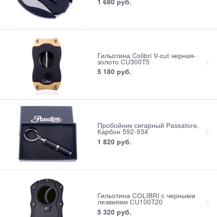
1 680
 руб.
Гильотина Colibri V-cut черная-
золото CU300T5
5 180
 руб.
Пробойник сигарный Passatore,
Карбон 592-934
1 820
 руб.
Гильотина COLIBRI с черными
лезвиями CU100T20
5 320
 руб.