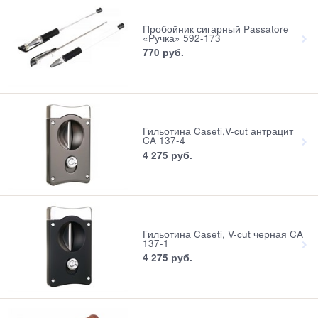
Пробойник сигарный Passatore
«Ручка» 592-173
770
 руб.
Гильотина Caseti,V-cut антрацит
CA 137-4
4 275
 руб.
Гильотина Caseti, V-cut черная CA
137-1
4 275
 руб.