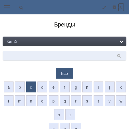
0
Бренды
Все
a
b
c
d
e
f
g
h
i
j
k
l
m
n
o
p
q
r
s
t
v
w
x
z
о
п
с