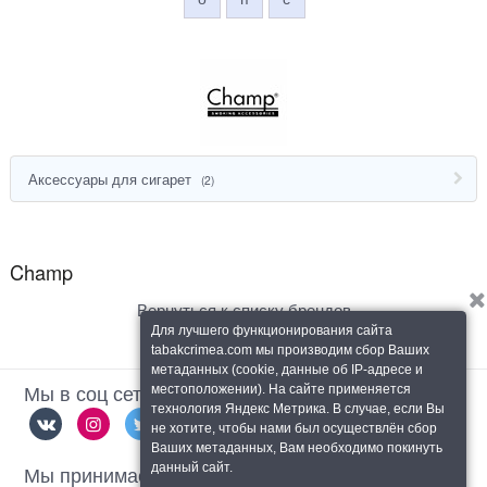
Аксессуары для сигарет
(2)
Champ
Вернуться к списку брендов
Для лучшего функционирования сайта
tabakcrimea.com мы производим сбор Ваших
метаданных (cookie, данные об IP-адресе и
Мы в соц сетях
местоположении). На сайте применяется
технология Яндекс Метрика. В случае, если Вы
не хотите, чтобы нами был осуществлён сбор
Ваших метаданных, Вам необходимо покинуть
Мы принимаем
данный сайт.