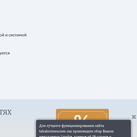
ой и системой
уется
ТЯХ
Для лучшего функционирования сайта
tabakcrimea.com мы производим сбор Ваших
метаданных (cookie, данные об IP-адресе и